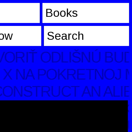
Books
low
ORIŤ ODLIŠNÚ BUD
 X NA POKRETNOJ M
ONSTRUCT AN ALIEN
X PÅ ET MOBILT K
 CONSTRUIR UN FU