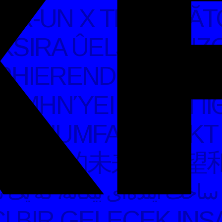
NTR-UN X TRIUMFĂT
SIRA ÛELJO PO IZ
PHIERENDEN X AUF
ΑΜΗΝΎΕΙ ΤΗΝ ΕΠΙΘ
 TRIUMFATORISKT 
不同的未来的欲望和手
زنوفمینیسم نشانگر میلی است برای  X پیروزمند را در یک نقشه‌ی سیال پیش خواهد کشید. این X یک مقصد را مشخص نمی‌کند. این X زنوفمینیسم نشانگر میلی است برای ساخت آینده‌ای بیگانه، که یک نشان X ن
 BIR GELECEK INŞA