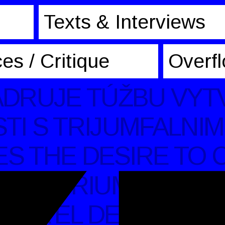
Texts & Interviews
es / Critique
Overf
DRUJE TÚŽBU VYTV
I S TRIJUMFALNIM
S THE DESIRE TO C
 ET TRIUMFERENDE 
EXA EL DESEO PARA