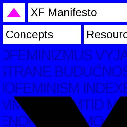
XF Manifesto
Concepts
Resourc
OFEMINIZMUS VYJA
STRANE BUDUĆNOST
OFEMINISM INDEXE
MMED FREMTID MED
XENOFEMINISMO IND